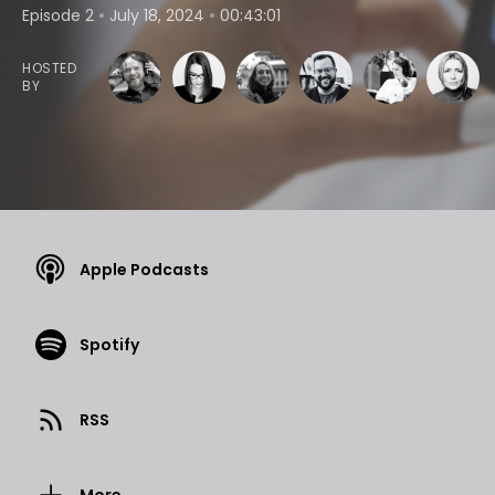
•
•
Episode 2
July 18, 2024
00:43:01
HOSTED
BY
Apple Podcasts
Spotify
RSS