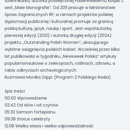
dziennikarka, autorka poświęconej Paderewskiemu książki z
serii „Małe Monografie”. Od 2011 pracuje w Ministerstwie
Spraw Zagranicznych RP, w ramach projektów polskiej
dyplomacji publicznej i kulturalnej promuje za granicą
polską kulturę, język, naukę i sport. Jest współautorką
pierwszej edycji (2021) i autorką drugiej edycji (2024)
projektu „Outstanding Polish Women”, ukazującego
wybitne osiągnięcia polskich kobiet. Wcześniej przez kilka
lat publikowała w tygodniku „Newsweek Polska” artykuły
popularnonaukowe o zwierzętach, roślinach, zdrowiu, a
także odkryciach archeologicznych.
Rozmawia Monika Zając (Program 2 Polskiego Radia).
Spis treści
00:00 Wprowadzenie
02:42 Od słów i od czynów
05:33 Samson fortepianu
09:38 Status celebryty
12:08 Wielka sława i wielka odpowiedzialność