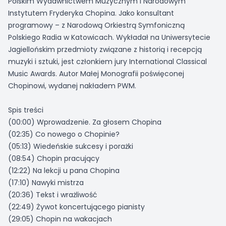
Polskim Wydawnictwem Muzycznym i Narodowym
Instytutem Fryderyka Chopina. Jako konsultant
programowy – z Narodową Orkiestrą Symfoniczną
Polskiego Radia w Katowicach. Wykładał na Uniwersytecie
Jagiellońskim przedmioty związane z historią i recepcją
muzyki i sztuki, jest członkiem jury International Classical
Music Awards. Autor Małej Monografii poświęconej
Chopinowi, wydanej nakładem PWM.
Spis treści
(00:00) Wprowadzenie. Za głosem Chopina
(02:35) Co nowego o Chopinie?
(05:13) Wiedeńskie sukcesy i porażki
(08:54) Chopin pracujący
(12:22) Na lekcji u pana Chopina
(17:10) Nawyki mistrza
(20:36) Tekst i wrażliwość
(22:49) Żywot koncertującego pianisty
(29:05) Chopin na wakacjach