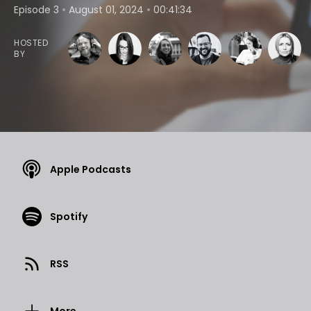
•
•
Episode 3
August 01, 2024
00:41:34
HOSTED
BY
Apple Podcasts
Spotify
RSS