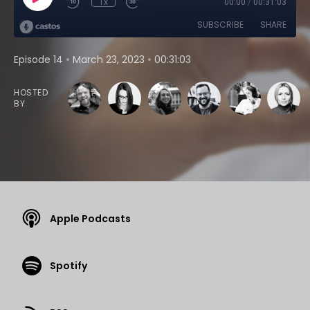
1x
00:00
/
00:31:03
SUBSCRIBE
SHARE
•
•
Episode 14
March 23, 2023
00:31:03
HOSTED
BY
Apple Podcasts
Spotify