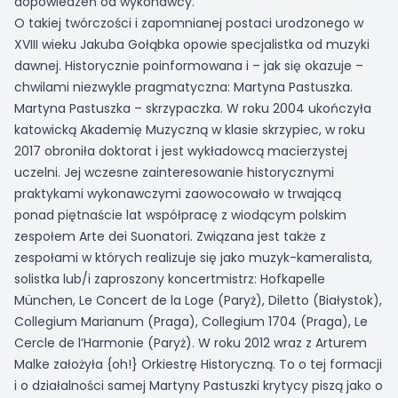
dopowiedzeń od wykonawcy.
O takiej twórczości i zapomnianej postaci urodzonego w
XVIII wieku Jakuba Gołąbka opowie specjalistka od muzyki
dawnej. Historycznie poinformowana i – jak się okazuje –
chwilami niezwykle pragmatyczna: Martyna Pastuszka.
Martyna Pastuszka – skrzypaczka. W roku 2004 ukończyła
katowicką Akademię Muzyczną w klasie skrzypiec, w roku
2017 obroniła doktorat i jest wykładowcą macierzystej
uczelni. Jej wczesne zainteresowanie historycznymi
praktykami wykonawczymi zaowocowało w trwającą
ponad piętnaście lat współpracę z wiodącym polskim
zespołem Arte dei Suonatori. Związana jest także z
zespołami w których realizuje się jako muzyk-kameralista,
solistka lub/i zaproszony koncertmistrz: Hofkapelle
München, Le Concert de la Loge (Paryż), Diletto (Białystok),
Collegium Marianum (Praga), Collegium 1704 (Praga), Le
Cercle de l’Harmonie (Paryż). W roku 2012 wraz z Arturem
Malke założyła {oh!} Orkiestrę Historyczną. To o tej formacji
i o działalności samej Martyny Pastuszki krytycy piszą jako o