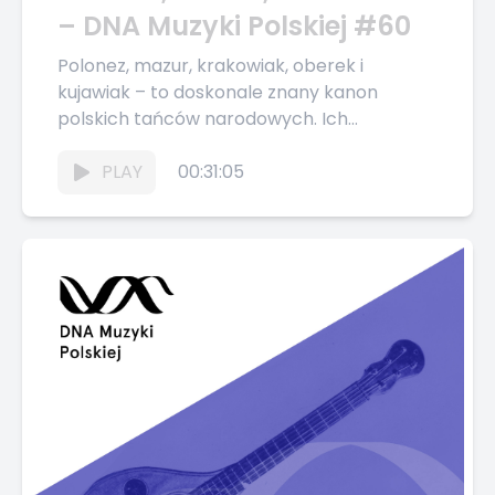
– DNA Muzyki Polskiej #60
Polonez, mazur, krakowiak, oberek i
kujawiak – to doskonale znany kanon
polskich tańców narodowych. Ich
znaczenie oraz wartość dla dziejów polskiej
kultury zapewniły im...
PLAY
00:31:05