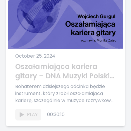
October 25, 2024
Oszałamiająca kariera
gitary – DNA Muzyki Polskiej
#59
Bohaterem dzisiejszego odcinka będzie
instrument, który zrobił oszałamiającą
karierę, szczególnie w muzyce rozrywkowej;
bez niego nie wyobrażamy sobie takich
gatunków jak blues, rock czy...
PLAY
00:30:10