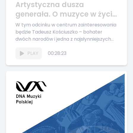
Artystyczna dusza
generała. O muzyce w życiu
Tadeusza Kościuszki – DNA
W tym odcinku w centrum zainteresowania
Muzyki Polskiej #58
będzie Tadeusz Kościuszko – bohater
dwóch narodów i jedna z najsłynniejszych
postaci polskiej historii. Zasłużony w wojnie
o...
PLAY
00:28:23